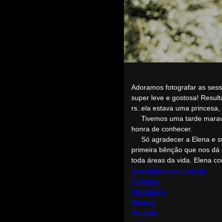
Adoramos fotografar as ses
super leve e gostosa! Result
rs..ela estava uma princesa,
Tivemos uma tarde maravilho
honra de conhecer.
Só agradecer a Elena e sua 
primeira bênção que nos dá 
toda áreas da vida. Elena co
www.fabiomatos.com.br
#15anos
#sessão15
#ensaio
#sessão