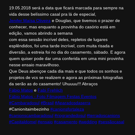
19.05.2018 será a data que ficará marcada para sempre na
vida desse belíssimo casal pra lá de especial,
Jenifer Maísa Oliveira
e Douglas, que tivemos o prazer de
conhecer, mas enquanto a provinha do casório está em
edição, vamos abrindo a semana
com essa sessão incrível deles, repletos de lugares
esplêndidos, foi uma tarde incrível, com muita risada e
diversão, a estreia foi no dia do casamento, sábado. E agora
quem quiser pode dar uma conferida em uma mini provinha
nesse ensaio maravilhoso.
Que Deus abençoe cada dia mais e que todos os sonhos e
projetos de vcs se realizem e agora as próximas fotografias
da serão as do casamento! Uhuuuu!!! Abraços
Fábio Matos
e
Fabi Frehlich
Fábio Matos - Foto Filmagem Festas Eventos
#Cambaradosul
#Brasil
#Aparadosdaserra
#Canionitaimbezinho
#canionsfortaleza
#canionscambaradosul
#riograndedosul
#terradoscanions
#Capitaldomel
#ensaio
#casamento
#wedding
#sessãocasal