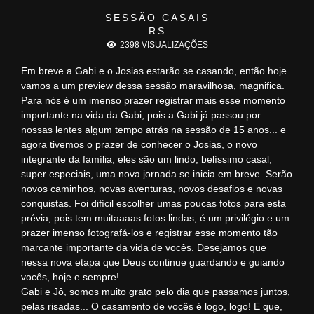
SESSÃO CASAIS
RS
2398
VISUALIZAÇÕES
Em breve a Gabi e o Josias estarão se casando, então hoje
vamos a um preview dessa sessão maravilhosa, magnifica.
Para nós é um imenso prazer registrar mais esse momento
importante na vida da Gabi, pois a Gabi já passou por
nossas lentes algum tempo atrás na sessão de 15 anos... e
agora tivemos o prazer de conhecer o Josias, o novo
integrante da família, eles são um lindo, belíssimo casal,
super especiais, uma nova jornada se inicia em breve. Serão
novos caminhos, novas aventuras, novos desafios e novas
conquistas. Foi difícil escolher umas poucas fotos para esta
prévia, pois tem muitaaaas fotos lindas, é um privilégio e um
prazer imenso fotografá-los e registrar esse momento tão
marcante importante da vida de vocês. Desejamos que
nessa nova etapa que Deus continue guardando e guiando
vocês, hoje e sempre!
Gabi e Jô, somos muito grato pelo dia que passamos juntos,
pelas risadas... O casamento de vocês é logo, logo! E que,