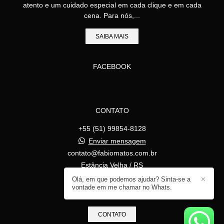
atento e um cuidado especial em cada clique e em cada
cena. Para nós,...
SAIBA MAIS
FACEBOOK
CONTATO
+55 (51) 99854-8128
Enviar mensagem
contato@fabiomatos.com.br
Estância Velha / RS
Olá, em que podemos ajudar? Sinta-se a
✕
vontade em me chamar no Whats.
CONTATO